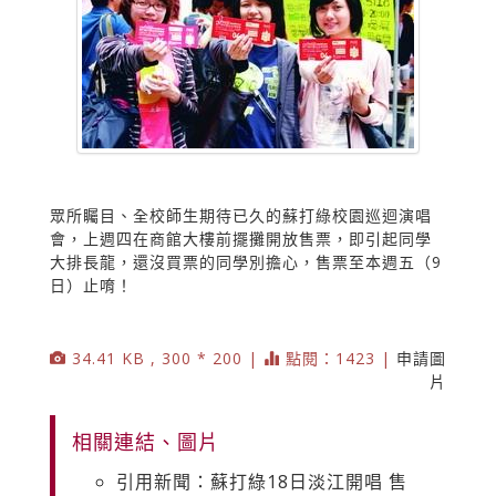
眾所矚目、全校師生期待已久的蘇打綠校園巡迴演唱
會，上週四在商館大樓前擺攤開放售票，即引起同學
大排長龍，還沒買票的同學別擔心，售票至本週五（9
日）止唷！
34.41 KB , 300 * 200 |
點閱：1423 |
申請圖
片
相關連結、圖片
引用新聞：蘇打綠18日淡江開唱 售