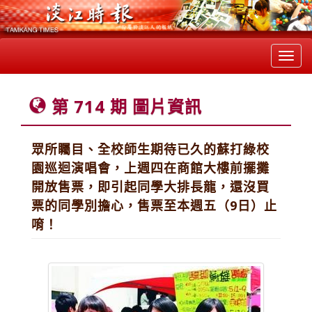
Toggl
navig
第 714 期 圖片資訊
眾所矚目、全校師生期待已久的蘇打綠校
園巡迴演唱會，上週四在商館大樓前擺攤
開放售票，即引起同學大排長龍，還沒買
票的同學別擔心，售票至本週五（9日）止
唷！