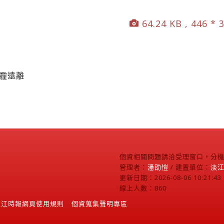
64.24 KB , 446 * 
陰霾遠離
個資相關問題請洽受理窗口，分機2
管理者：
潘劭愷
/ 建置單位：
淡
更新日期：2026-08-06 10:21:43
線上人數：860
淡江時報網頁使用規則
個資蒐集聲明專區