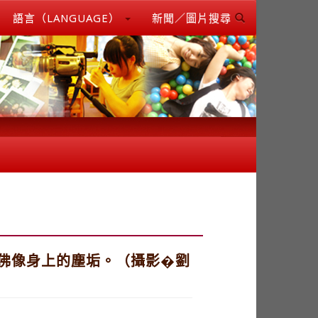
語言（LANGUAGE）
新聞／圖片搜尋
佛像身上的塵垢。（攝影�劉