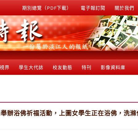
期別總覽（PDF下載）
電子報訂閱
關於我們
視界
學生大代誌
校友動態
特刊
影像資料庫
廳舉辦浴佛祈福活動，上圖女學生正在浴佛，洗滌