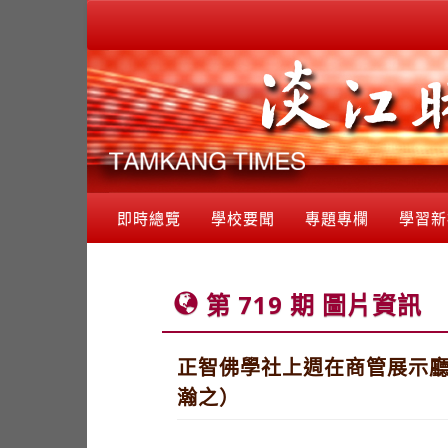
即時總覽
學校要聞
專題專欄
學習新
第 719 期 圖片資訊
正智佛學社上週在商管展示
瀚之）