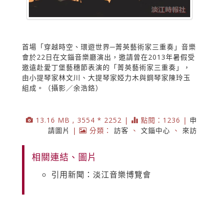
首場「穿越時空、環遊世界─菁英藝術家三重奏」音樂
會於22日在文錙音樂廳演出，邀請曾在2013年暑假受
邀遠赴愛丁堡藝穗節表演的「菁英藝術家三重奏」，
由小提琴家林文川、大提琴家婭力木與鋼琴家陳玲玉
組成。（攝影／余浩鉻）
13.16 MB , 3554 * 2252 |
點閱：1236 |
申
請圖片
|
分類：
訪客
、
文錙中心
、
來訪
相關連結、圖片
引用新聞：淡江音樂博覽會