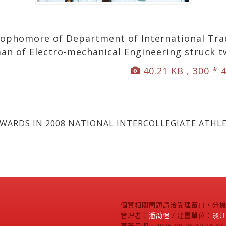
a sophomore of Department of International Tr
man of Electro-mechanical Engineering struck t
40.21 KB , 300 * 
RDS IN 2008 NATIONAL INTERCOLLEGIATE ATHLE
個資相關問題請洽受理窗口，分機2
管理者：
潘劭愷
/ 建置單位：
淡