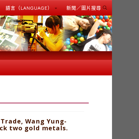
語言（LANGUAGE）
新聞／圖片搜尋
l Trade, Wang Yung-
ck two gold metals.