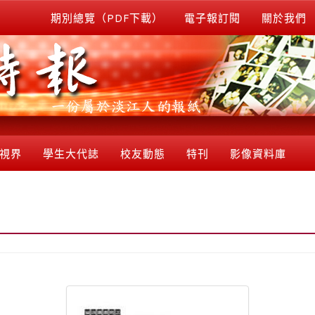
期別總覽（PDF下載）
電子報訂閱
關於我們
視界
學生大代誌
校友動態
特刊
影像資料庫