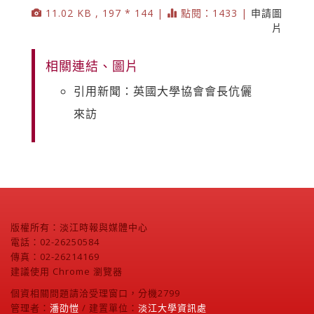
11.02 KB , 197 * 144 |
點閱：1433 |
申請圖
片
相關連結、圖片
引用新聞：英國大學協會會長伉儷
來訪
版權所有：淡江時報與媒體中心
電話：02-26250584
傳真：02-26214169
建議使用 Chrome 瀏覽器
個資相關問題請洽受理窗口，分機2799
管理者：
潘劭愷
/ 建置單位：
淡江大學資訊處