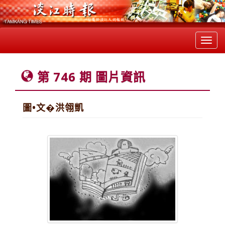
Toggl
navig
第 746 期 圖片資訊
圖•文�洪翎凱