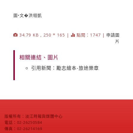
圖•文�洪翎凱
34.79 KB , 250 * 165 |
點閱：1747 |
申請圖
片
相關連結、圖片
引用新聞：勵志繪本-旅途樂章
版權所有：淡江時報與媒體中心
電話：02-26250584
傳真：02-26214169