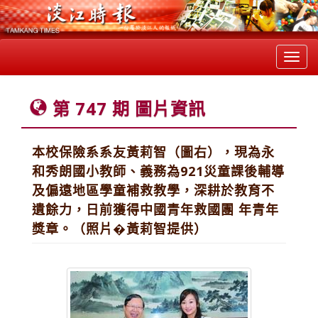
Toggl
navig
第 747 期 圖片資訊
本校保險系系友黃莉智（圖右），現為永
和秀朗國小教師、義務為921災童課後輔導
及偏遠地區學童補救教學，深耕於教育不
遺餘力，日前獲得中國青年救國團 年青年
獎章。（照片�黃莉智提供）