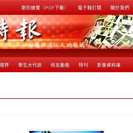
期別總覽（PDF下載）
電子報訂閱
關於我們
視界
學生大代誌
校友動態
特刊
影像資料庫