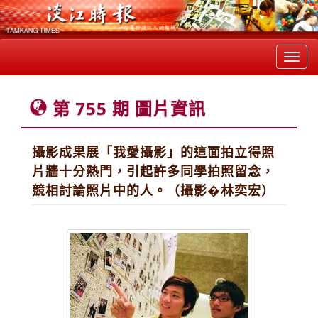
Toggl
navig
第 755 期 圖片資訊
攝影成果展「我愛攝影」的這面拍立得照
片牆十分熱門，引起許多同學拍照留念，
競相討論照片中的人。（攝影�林奕宏）