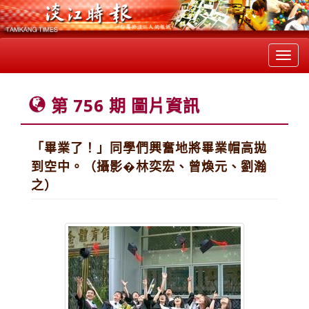
Toggl
navig
第 756 期 圖片資訊
「畢業了！」同學們興奮地將畢業帽高拋
到空中。（攝影�林奕宏、曾煥元、劉瀚
之）