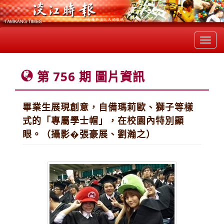
Toggl
navig
第 756 期 圖片資訊
畢業生展現創意，自備瑪莉歐、獅子等樣
式的「專屬學士帽」，在校園內特別顯
眼。（攝影�張豪展、劉瀚之）