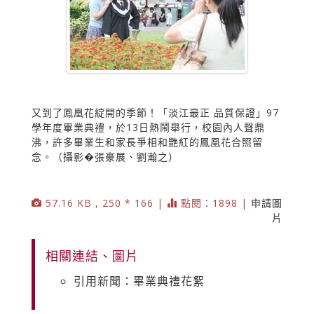
又到了鳳凰花綻開的季節！「淡江最正 品質保證」97
學年度畢業典禮，於13日熱鬧舉行，校園內人聲鼎
沸，許多畢業生和家長爭相和艷紅的鳳凰花合照留
念。（攝影�張豪展、劉瀚之）
57.16 KB , 250 * 166 |
點閱：1898 |
申請圖
片
相關連結、圖片
引用新聞：畢業典禮花絮