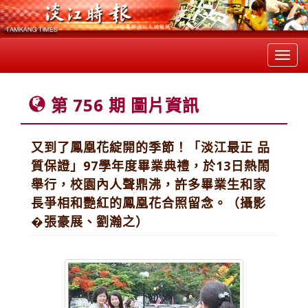
Toggl
navig
第 756 期 圖片資訊
又到了鳳凰花綻開的季節！「淡江最正 品
質保證」97學年度畢業典禮，於13日熱鬧
舉行，校園內人聲鼎沸，許多畢業生和家
長爭相和艷紅的鳳凰花合照留念。（攝影
�張豪展、劉瀚之）