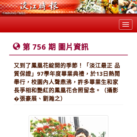
Toggl
navig
第 756 期 圖片資訊
又到了鳳凰花綻開的季節！「淡江最正 品
質保證」97學年度畢業典禮，於13日熱鬧
舉行，校園內人聲鼎沸，許多畢業生和家
長爭相和艷紅的鳳凰花合照留念。（攝影
�張豪展、劉瀚之）