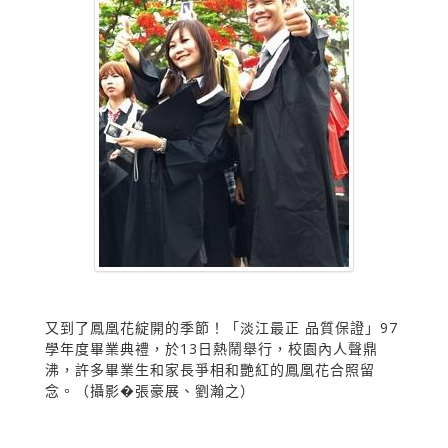
又到了鳳凰花綻開的季節！「淡江最正 品質保證」97
學年度畢業典禮，於13日熱鬧舉行，校園內人聲鼎
沸，許多畢業生和家長爭相和艷紅的鳳凰花合照留
念。（攝影�張豪展、劉瀚之）