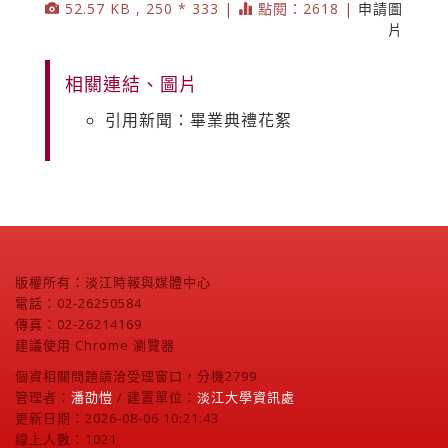
52.57 KB , 250 * 333 |
點閱：2618 |
申請圖
片
相關連結、圖片
引用新聞：畢業典禮花絮
版權所有：淡江時報與媒體中心
電話：02-26250584
傳真：02-26214169
建議使用 Chrome 瀏覽器
個資相關問題請洽受理窗口，分機2799
管理者：
潘劭愷
/ 建置單位：
淡江大學資訊處
更新日期：2026-08-06 10:21:43
線上人數：1021