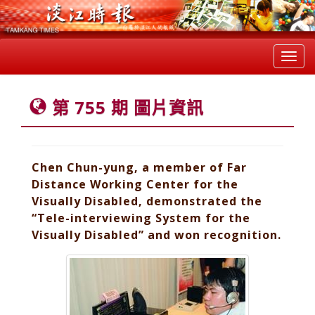
Toggl
navig
第 755 期 圖片資訊
Chen Chun-yung, a member of Far
Distance Working Center for the
Visually Disabled, demonstrated the
“Tele-interviewing System for the
Visually Disabled” and won recognition.