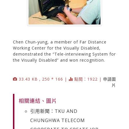
Chen Chun-yung, a member of Far Distance
Working Center for the Visually Disabled,
demonstrated the “Tele-interviewing System for
the Visually Disabled” and won recognition.
33.43 KB , 250 * 166 |
點閱：1922 |
申請圖
片
相關連結、圖片
引用新聞：TKU AND
CHUNGHWA TELECOM