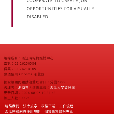
COOPERATE TO CREATE JOB
OPPORTUNITIES FOR VISUALLY
DISABLED
版權所有：淡江時報與媒體中心
電話：02-26250584
傳真：02-26214169
建議使用 Chrome 瀏覽器
個資相關問題請洽受理窗口，分機2799
管理者：
潘劭愷
/ 建置單位：
淡江大學資訊處
更新日期：2026-08-06 10:21:43
線上人數：1171
聯絡我們
法令規章
表格下載
工作流程
淡江時報網頁使用規則
個資蒐集聲明專區