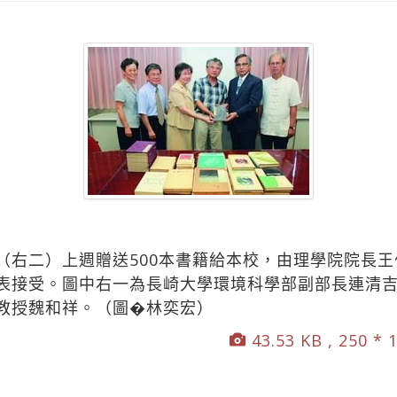
（右二）上週贈送500本書籍給本校，由理學院院長
表接受。圖中右一為長崎大學環境科學部副部長連清
教授魏和祥。（圖�林奕宏）
43.53 KB , 250 * 