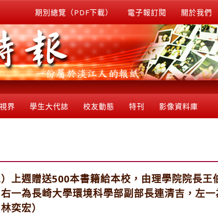
期別總覽（PDF下載）
電子報訂閱
關於我們
視界
學生大代誌
校友動態
特刊
影像資料庫
）上週贈送500本書籍給本校，由理學院院長王
中右一為長崎大學環境科學部副部長連清吉，左一
�林奕宏）