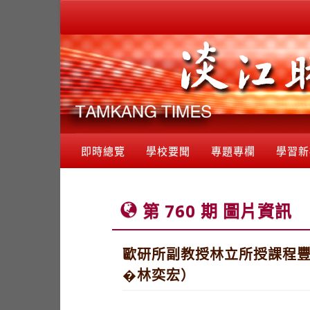
即時總覽
學校要聞
專題專欄
學習新
第 760 期 圖片資訊
歐研所副教授林立所授課程豐
�林奕宏）