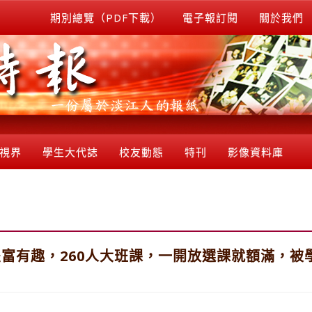
期別總覽（PDF下載）
電子報訂閱
關於我們
視界
學生大代誌
校友動態
特刊
影像資料庫
富有趣，260人大班課，一開放選課就額滿，被