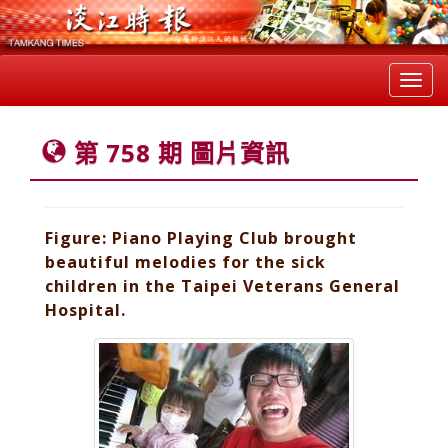
Toggl
navig
第 758 期 圖片資訊
Figure: Piano Playing Club brought
beautiful melodies for the sick
children in the Taipei Veterans General
Hospital.