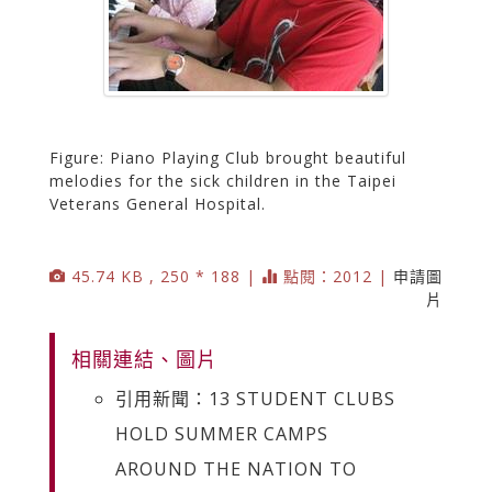
Figure: Piano Playing Club brought beautiful
melodies for the sick children in the Taipei
Veterans General Hospital.
45.74 KB , 250 * 188 |
點閱：2012 |
申請圖
片
相關連結、圖片
引用新聞：13 STUDENT CLUBS
HOLD SUMMER CAMPS
AROUND THE NATION TO