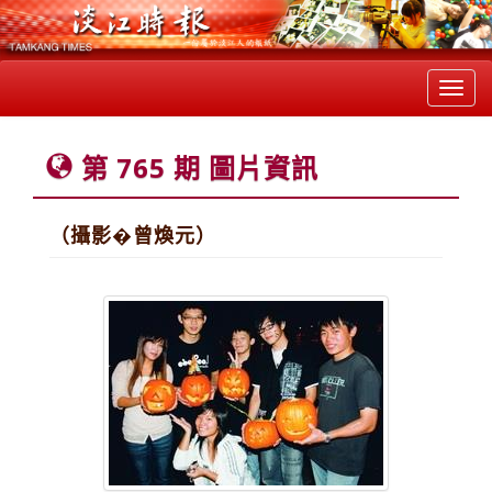
Toggl
navig
第 765 期 圖片資訊
（攝影�曾煥元）