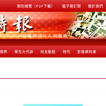
期別總覽（PDF下載）
電子報訂閱
關於我們
視界
學生大代誌
校友動態
特刊
影像資料庫