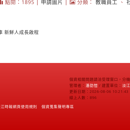
點閱：1895 |
申請圖片
|
分類：
教職員工
、
車 新鮮人成長啟程
個資相關問題請洽受理窗口，分機2
管理者：
潘劭愷
/ 建置單位：
淡
更新日期：2026-08-06 10:21:43
線上人數：896
淡江時報網頁使用規則
個資蒐集聲明專區