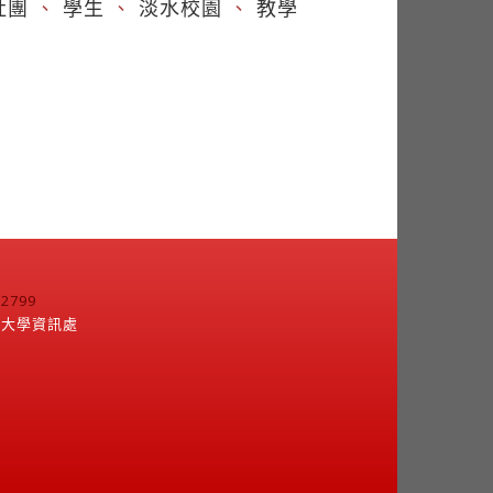
社團
、
學生
、
淡水校園
、
教學
799
江大學資訊處