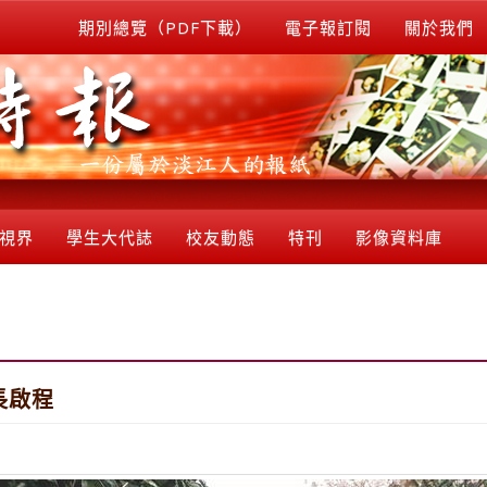
期別總覽（PDF下載）
電子報訂閱
關於我們
視界
學生大代誌
校友動態
特刊
影像資料庫
長啟程