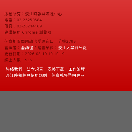
版權所有：淡江時報與媒體中心
電話：02-26250584
傳真：02-26214169
建議使用 Chrome 瀏覽器
個資相關問題請洽受理窗口，分機2799
管理者：
潘劭愷
/ 建置單位：
淡江大學資訊處
更新日期：2026-08-10 10:10:19
線上人數：935
聯絡我們
法令規章
表格下載
工作流程
淡江時報網頁使用規則
個資蒐集聲明專區