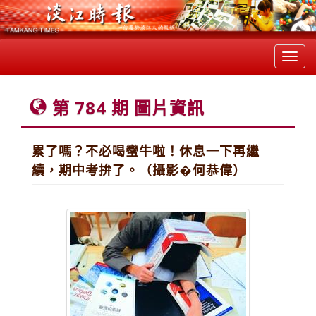
Toggl
navig
第 784 期 圖片資訊
累了嗎？不必喝蠻牛啦！休息一下再繼
續，期中考拚了。（攝影�何恭偉）