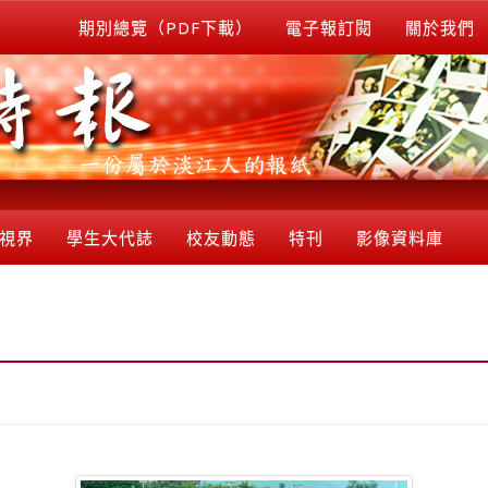
期別總覽（PDF下載）
電子報訂閱
關於我們
視界
學生大代誌
校友動態
特刊
影像資料庫