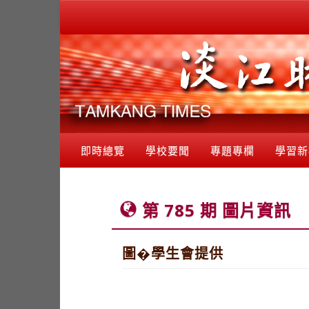
即時總覽
學校要聞
專題專欄
學習新
第 785 期 圖片資訊
圖�學生會提供