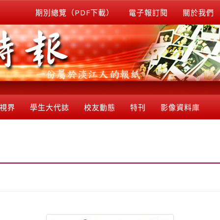
期別總覽（PDF下載）
電子報訂閱
關於我們
視界
學生大代誌
校友動態
特刊
影像資料庫