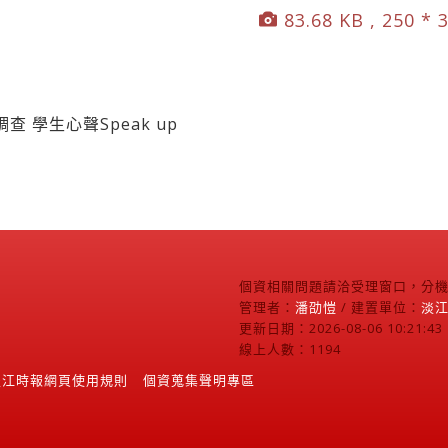
83.68 KB , 250 * 
 學生心聲Speak up
個資相關問題請洽受理窗口，分機2
管理者：
潘劭愷
/ 建置單位：
淡
更新日期：2026-08-06 10:21:43
線上人數：1194
淡江時報網頁使用規則
個資蒐集聲明專區