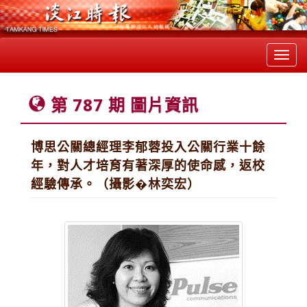
Toggl
navig
第 787 期 圖片資訊
博思公關總經理李郁蓉投入公關行業十餘
年，對人才培育有著深厚的使命感，返校
經驗傳承。（攝影�林奕宏）