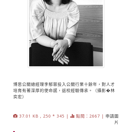
博思公關總經理李郁蓉投入公關行業十餘年，對人才
培育有著深厚的使命感，返校經驗傳承。（攝影�林
奕宏）
37.01 KB , 250 * 345 |
點閱：2667 |
申請圖
片