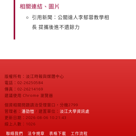
相關連結、圖片
引用新聞：公關達人李郁蓉教學相
長 提攜後進不遺餘力
版權所有：淡江時報與媒體中心
電話：02-26250584
傳真：02-26214169
建議使用 Chrome 瀏覽器
個資相關問題請洽受理窗口，分機2799
管理者：
潘劭愷
/ 建置單位：
淡江大學資訊處
更新日期：2026-08-06 10:21:43
線上人數：1026
聯絡我們
法令規章
表格下載
工作流程