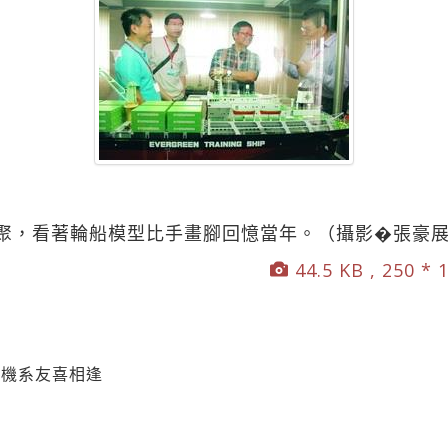
聚，看著輪船模型比手畫腳回憶當年。（攝影�張豪
44.5 KB , 250 * 
輪機系友喜相逢