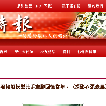
期別總覽（PDF下載）
電子報訂閱
關於我們
視界
學生大代誌
校友動態
特刊
影像資料庫
看著輪船模型比手畫腳回憶當年。（攝影�張豪展