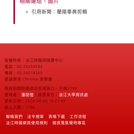
相關連結、圖片
引用新聞：蘭陽畢典剪輯
版權所有：淡江時報與媒體中心
電話：02-26250584
傳真：02-26214169
建議使用 Chrome 瀏覽器
個資相關問題請洽受理窗口，分機2799
管理者：
潘劭愷
/ 建置單位：
淡江大學資訊處
更新日期：2026-08-06 10:21:43
線上人數：1786
聯絡我們
法令規章
表格下載
工作流程
淡江時報網頁使用規則
個資蒐集聲明專區