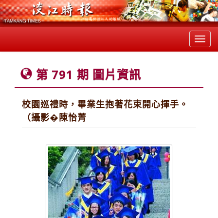
Toggl
navig
第 791 期 圖片資訊
校園巡禮時，畢業生抱著花束開心揮手。
（攝影�陳怡菁