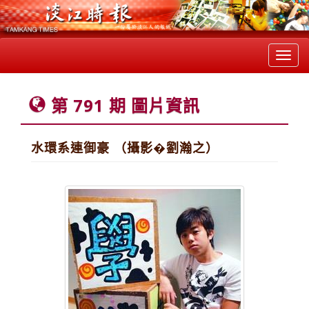
Toggl
navig
第 791 期 圖片資訊
水環系連御豪 （攝影�劉瀚之）