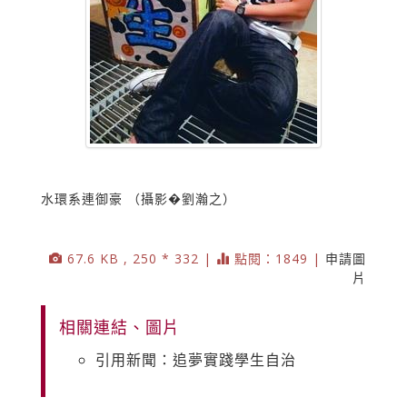
水環系連御豪 （攝影�劉瀚之）
67.6 KB , 250 * 332 |
點閱：1849 |
申請圖
片
相關連結、圖片
引用新聞：追夢實踐學生自治