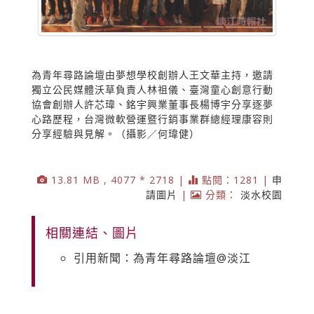
為青年尋路論壇由夢想學校創辦人王文華主持，邀請
獨立公民媒體沃草負責人林祖儀、臺灣童心創意行動
協會創辦人許芯瑋、銘宇興業董事長楊博宇分享逐夢
心路歷程，台灣微軟營運暨行銷事業群總經理康容則
分享經驗與見解。（攝影／何瑋健）
13.81 MB , 4077 * 2718 |
點閱：1281 |
申
請圖片
|
分類：
淡水校園
相關連結、圖片
引用新聞：為青年尋路論壇@淡江