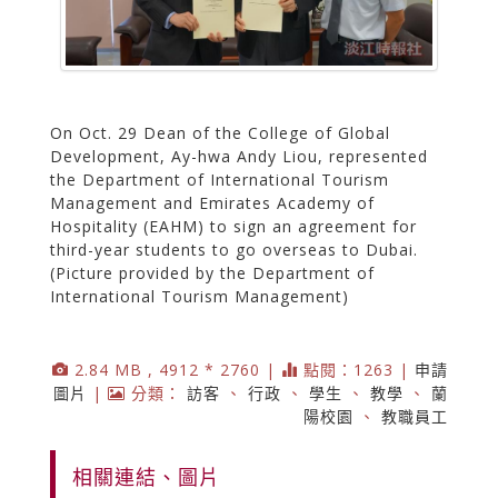
On Oct. 29 Dean of the College of Global
Development, Ay-hwa Andy Liou, represented
the Department of International Tourism
Management and Emirates Academy of
Hospitality (EAHM) to sign an agreement for
third-year students to go overseas to Dubai.
(Picture provided by the Department of
International Tourism Management)
2.84 MB , 4912 * 2760 |
點閱：1263 |
申請
圖片
|
分類：
訪客
、
行政
、
學生
、
教學
、
蘭
陽校園
、
教職員工
相關連結、圖片