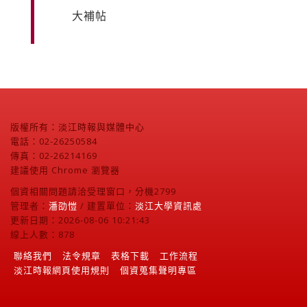
大補帖
版權所有：淡江時報與媒體中心
電話：02-26250584
傳真：02-26214169
建議使用 Chrome 瀏覽器
個資相關問題請洽受理窗口，分機2799
管理者：
潘劭愷
/ 建置單位：
淡江大學資訊處
更新日期：2026-08-06 10:21:43
線上人數：878
聯絡我們
法令規章
表格下載
工作流程
淡江時報網頁使用規則
個資蒐集聲明專區