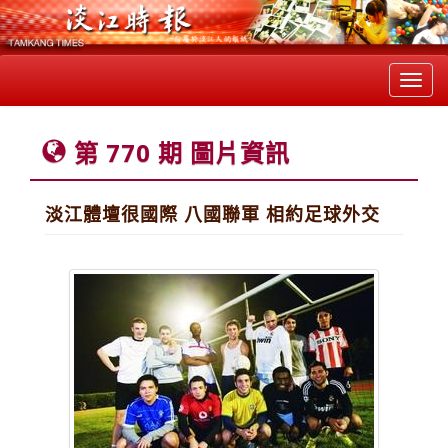
Toggl
navig
第 770 期 圖片資訊
淡江體壇很國際 八國聯軍 相約足球外交