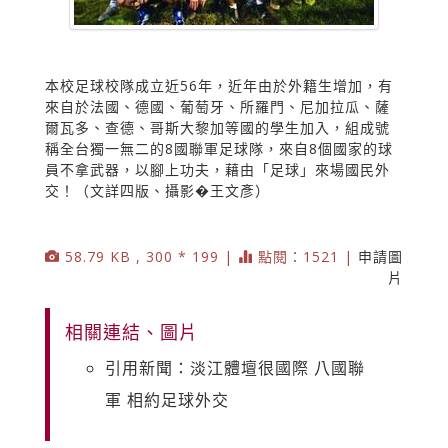
本校足球校隊成立近56年，近年由於外籍生增加，有
來自於法國、德國、葡萄牙、所羅門、尼加拉瓜、薩
爾瓦多、查德、哥斯大黎加等國的學生加入，組成號
稱全台獨一無二的8國聯軍足球隊，來自8個國家的球
員不拿武器，以腳上功夫，藉由「足球」來場國民外
交！（文詳四版、攝影�王文彥）
58.79 KB , 300 * 199 |
點閱：1521 |
申請圖
片
相關連結、圖片
引用新聞：淡江體壇很國際 八國聯
軍 相約足球外交