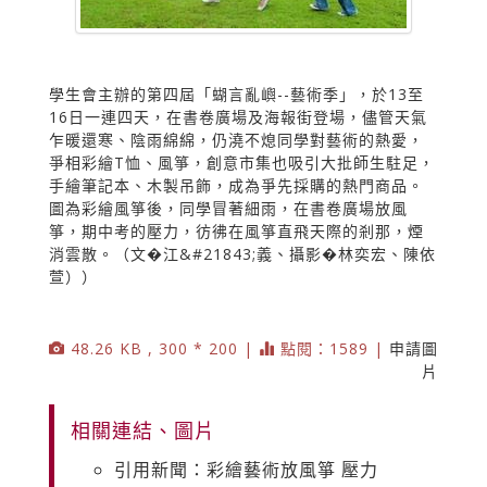
學生會主辦的第四屆「蝴言亂嶼--藝術季」，於13至
16日一連四天，在書卷廣場及海報街登場，儘管天氣
乍暖還寒、陰雨綿綿，仍澆不熄同學對藝術的熱愛，
爭相彩繪T恤、風箏，創意市集也吸引大批師生駐足，
手繪筆記本、木製吊飾，成為爭先採購的熱門商品。
圖為彩繪風箏後，同學冒著細雨，在書卷廣場放風
箏，期中考的壓力，彷彿在風箏直飛天際的剎那，煙
消雲散。（文�江&#21843;義、攝影�林奕宏、陳依
萱））
48.26 KB , 300 * 200 |
點閱：1589 |
申請圖
片
相關連結、圖片
引用新聞：彩繪藝術放風箏 壓力