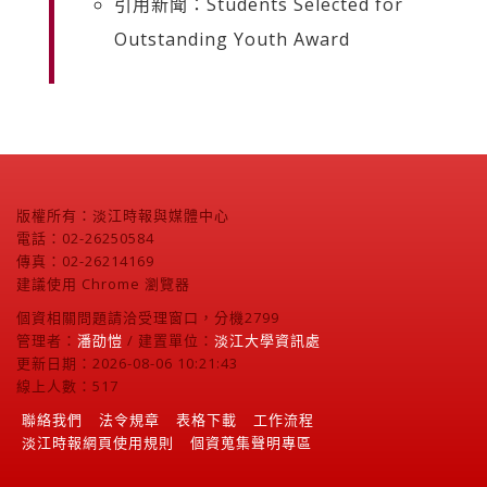
引用新聞：Students Selected for
Outstanding Youth Award
版權所有：淡江時報與媒體中心
電話：02-26250584
傳真：02-26214169
建議使用 Chrome 瀏覽器
個資相關問題請洽受理窗口，分機2799
管理者：
潘劭愷
/ 建置單位：
淡江大學資訊處
更新日期：2026-08-06 10:21:43
線上人數：517
聯絡我們
法令規章
表格下載
工作流程
淡江時報網頁使用規則
個資蒐集聲明專區