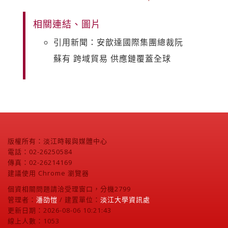
相關連結、圖片
引用新聞：安歆達國際集團總裁阮
蘇有 跨域貿易 供應鏈覆蓋全球
版權所有：淡江時報與媒體中心
電話：02-26250584
傳真：02-26214169
建議使用 Chrome 瀏覽器
個資相關問題請洽受理窗口，分機2799
管理者：
潘劭愷
/ 建置單位：
淡江大學資訊處
更新日期：2026-08-06 10:21:43
線上人數：1053