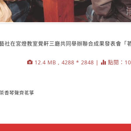
茶藝社在宮燈教室覺軒三廳共同舉辦聯合成果發表會「茗
12.4 MB , 4288 * 2848 |
點閱：10
 茶香琴聲齊茗箏