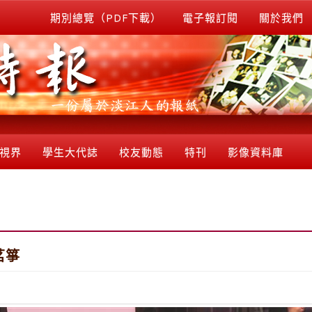
期別總覽（PDF下載）
電子報訂閱
關於我們
視界
學生大代誌
校友動態
特刊
影像資料庫
茗箏