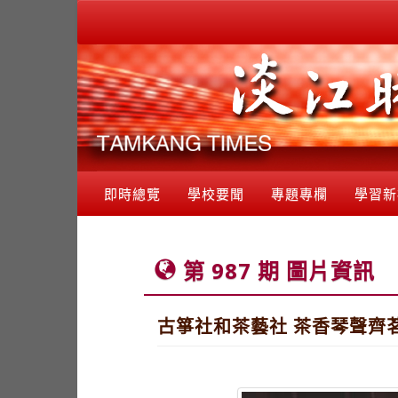
即時總覽
學校要聞
專題專欄
學習新
第 987 期 圖片資訊
古箏社和茶藝社 茶香琴聲齊