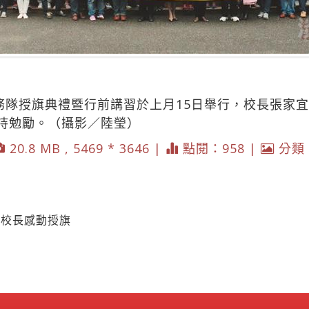
服務隊授旗典禮暨行前講習於上月15日舉行，校長張家
持勉勵。（攝影／陸瑩）
20.8 MB , 5469 * 3646 |
點閱：958 |
分類
 校長感動授旗