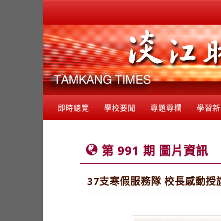
即時總覽
學校要聞
專題專欄
學習新
第 991 期 圖片資訊
37支寒假服務隊 校長感動授