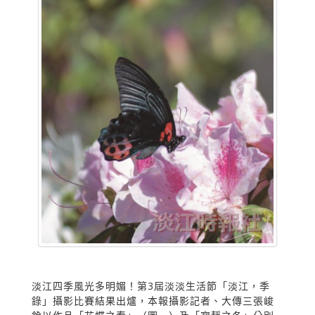
淡江四季風光多明媚！第3屆淡淡生活節「淡江，季
錄」攝影比賽結果出爐，本報攝影記者、大傳三張峻