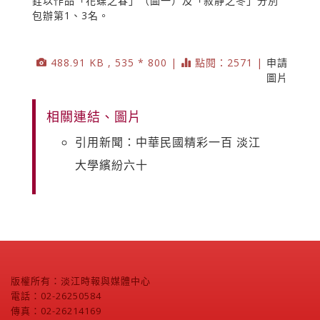
銓以作品「花蝶之春」（圖一）及「寂靜之冬」分別
包辦第1、3名。
488.91 KB , 535 * 800 |
點閱：2571 |
申請
圖片
相關連結、圖片
引用新聞：中華民國精彩一百 淡江
大學繽紛六十
版權所有：淡江時報與媒體中心
電話：02-26250584
傳真：02-26214169