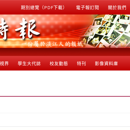
期別總覽（PDF下載）
電子報訂閱
關於我們
視界
學生大代誌
校友動態
特刊
影像資料庫