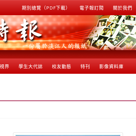
期別總覽（PDF下載）
電子報訂閱
關於我們
視界
學生大代誌
校友動態
特刊
影像資料庫