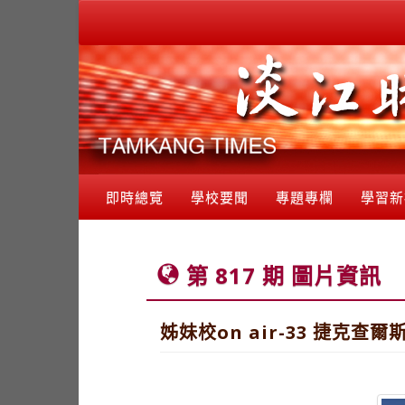
即時總覽
學校要聞
專題專欄
學習新
第 817 期 圖片資訊
姊妹校on air-33 捷克查爾