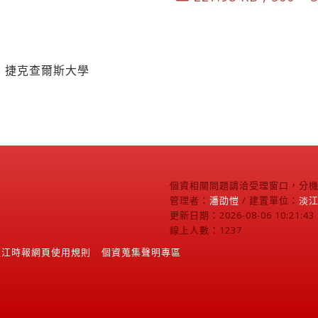
33 捷克查爾斯大學
個資相關問題請洽受理窗口，分機2
管理者：
潘劭愷
/ 建置單位：
淡
更新日期：2026-08-06 10:21:43
線上人數：1237
淡江時報網頁使用規則
個資蒐集聲明專區