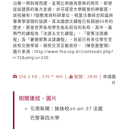
沿著一條斜坡而建，呈現比例極為懸殊的矩形，即使
從該建築的後方走過，亦可感受大學殿堂的神聖感。
該校擁有17個教育與科研單位，相當注重綜合知識與
專業學習間的協調。其法國語文課程已有超過60年的
歷史，更是世界各地學生指名前往的名校，其中，最
熱門的課程為「法語＆文化課程」、「密集法語課
程」及「暑期密集法語課程」。目前已有多位學生至
該校交換學習，兩校交流互動良好。（陳思嘉整理）
圖片來源：http://www.fea.usp.br/conteudo.php?
i=72&amp;u=230
256.2 KB , 370 * 406 |
點閱：2840 |
申請圖
片
相關連結、圖片
引用新聞：姊妹校on air-37 法國
巴黎第四大學