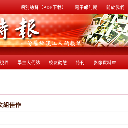
期別總覽（PDF下載）
電子報訂閱
關於我們
視界
學生大代誌
校友動態
特刊
影像資料庫
文組佳作