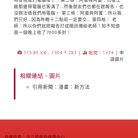
館那邊得電腦也客滿了...然後朋友們也都在趕報告，也
沒辦法借我們用電腦。 第三格：阿蛋與阿薑：所以我
們只好...因為昨晚十二點前一定要交... 第四格： 老
師：所以你們就把報告打成簡訊傳給老師！知不知道
我一個晚上收了7000多封！
115.85 KB , 1304 * 283 |
點閱：1374 |
申
請圖片
相關連結、圖片
引用新聞：漫畫：新方法
版權所有：淡江時報與媒體中心