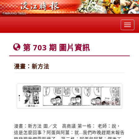
Toggl
navig
第 703 期 圖片資訊
漫畫：新方法
漫畫：新方法 圖／文 高商議 第一格： 老師：說，
這是怎麼回事？阿蛋與阿薑：就...我們昨晚趕期末報告
時發現我們電腦壞了... 第二格：阿蛋與阿薑：然後工