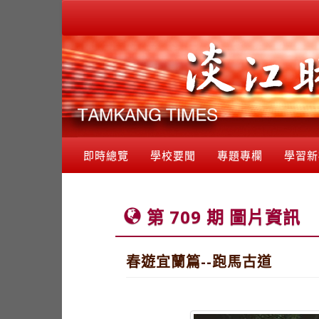
即時總覽
學校要聞
專題專欄
學習新
第 709 期 圖片資訊
春遊宜蘭篇--跑馬古道