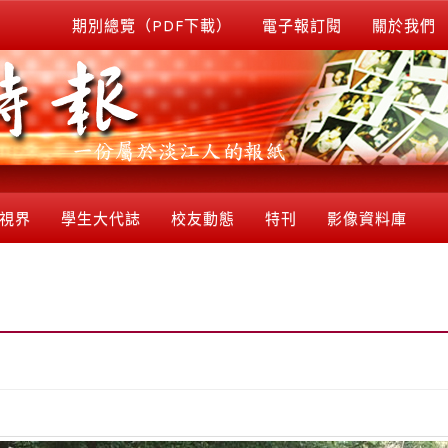
期別總覽（PDF下載）
電子報訂閱
關於我們
視界
學生大代誌
校友動態
特刊
影像資料庫