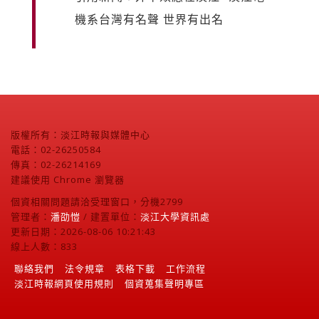
機系台灣有名聲 世界有出名
版權所有：淡江時報與媒體中心
電話：02-26250584
傳真：02-26214169
建議使用 Chrome 瀏覽器
個資相關問題請洽受理窗口，分機2799
管理者：
潘劭愷
/ 建置單位：
淡江大學資訊處
更新日期：2026-08-06 10:21:43
線上人數：833
聯絡我們
法令規章
表格下載
工作流程
淡江時報網頁使用規則
個資蒐集聲明專區