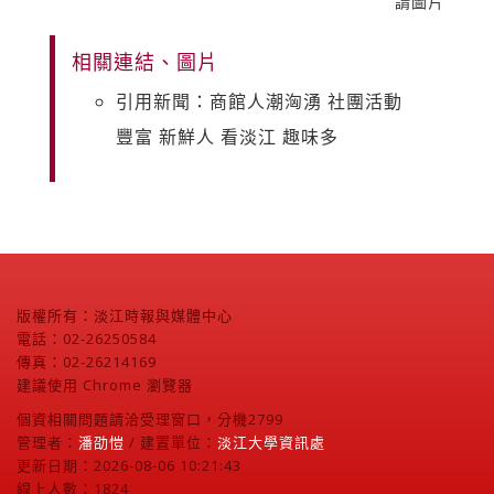
請圖片
相關連結、圖片
引用新聞：商館人潮洶湧 社團活動
豐富 新鮮人 看淡江 趣味多
版權所有：淡江時報與媒體中心
電話：02-26250584
傳真：02-26214169
建議使用 Chrome 瀏覽器
個資相關問題請洽受理窗口，分機2799
管理者：
潘劭愷
/ 建置單位：
淡江大學資訊處
更新日期：2026-08-06 10:21:43
線上人數：1824