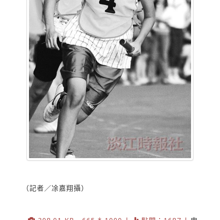
（記者／凃嘉翔攝）