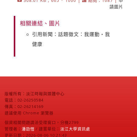
308.01 KB , 665 * 1000 |
點閱：1687 |
申
請圖片
相關連結、圖片
引用新聞：話題徵文：我運動‧我
健康
版權所有：淡江時報與媒體中心
電話：02-26250584
傳真：02-26214169
建議使用 Chrome 瀏覽器
個資相關問題請洽受理窗口，分機2799
管理者：
潘劭愷
/ 建置單位：
淡江大學資訊處
更新日期：2026-08-06 10:21:43