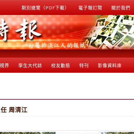
期別總覽（PDF下載）
電子報訂閱
關於我們
視界
學生大代誌
校友動態
特刊
影像資料庫
任 周清江